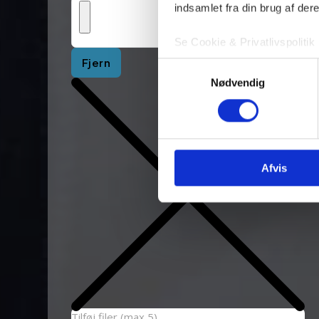
indsamlet fra din brug af dere
Se Cookie & Privatlivspolitik
Fjern
Samtykkevalg
Nødvendig
Afvis
Tilføj filer (max 5)