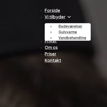
Forside
Vi tilbyder
Badeværelser
Gulvvarme
Vandbehandling
Privat
Om os
Priser
Kontakt