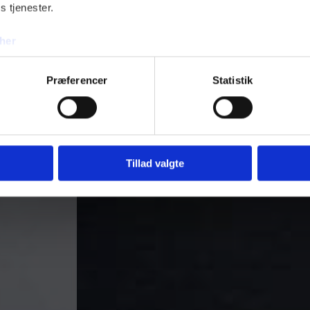
s tjenester.
Dit oplagte valg, når du skal have lav
her
Kontakt os i dag
Præferencer
Statistik
Tillad valgte