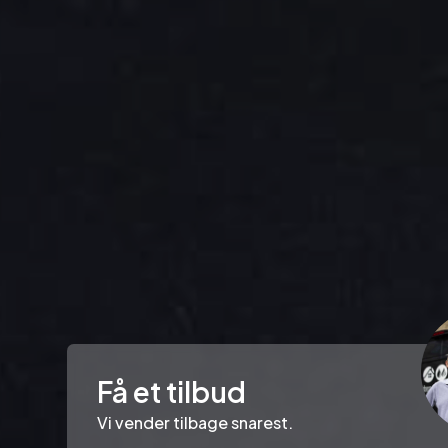
Få et tilbud
Vi vender tilbage snarest.