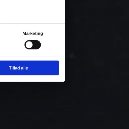
et VVS i Herlev
Marketing
Tillad alle